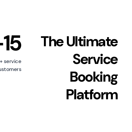
15+
The Ultimate
Service
+ service
ustomers.
Booking
Platform