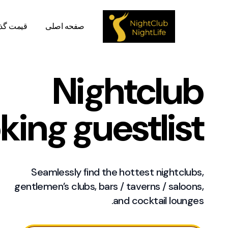
صفحه اصلی
قیمت گذ
Nightclub
king guestlist
Seamlessly find the hottest nightclubs,
gentlemen’s clubs, bars / taverns / saloons,
and cocktail lounges.