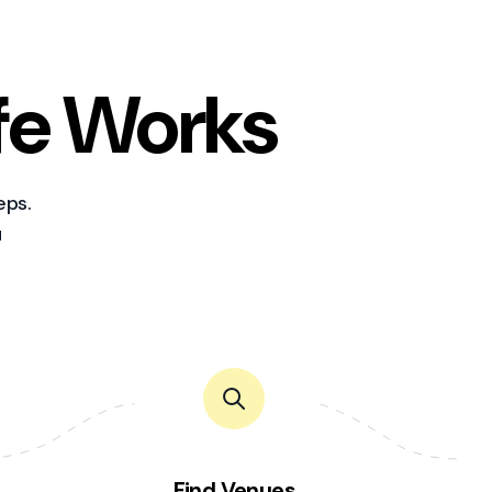
fe Works
eps.
u
Find Venues