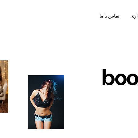
اری
تماس با ما
boo