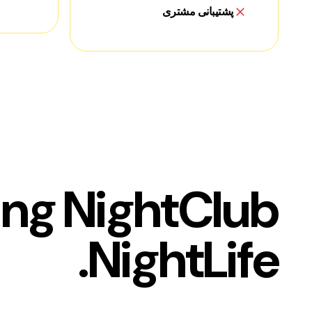
پشتیبانی مشتری
ing NightClub
NightLife.