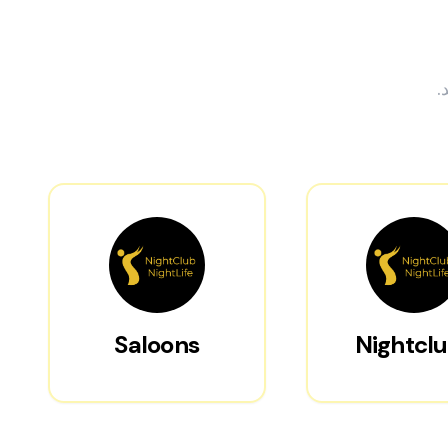
.
Saloons
Nightcl