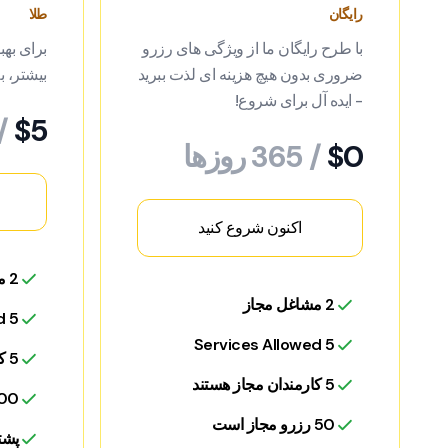
رایگان
طلا
با طرح رایگان ما از ویژگی های رزرو
برای بهب
ضروری بدون هیچ هزینه ای لذت ببرید
بیشتر، ب
- ایده آل برای شروع!
$5
/
$0
/ 365 روزها
اکنون شروع کنید
2 مشاغل مجاز
2 مشاغل مجاز
5 Services Allowed
5 Services Allowed
5 کارمندان مجاز هستند
5 کارمندان مجاز هستند
300 رزرو م
50 رزرو مجاز است
پشت