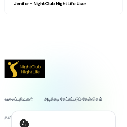
Jenifer - NightClub NightLife User
வலைப்பதிவுகள்
அடிக்கடி கேட்கப்படும் கேள்விகள்
தனியுரிமைக் கொள்கை